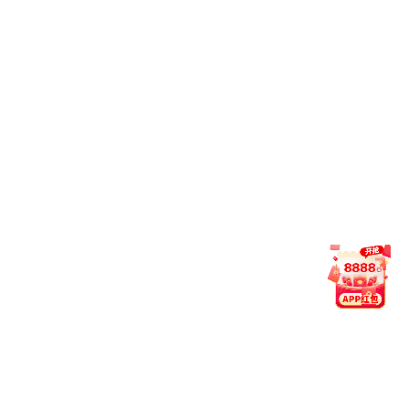
队。门将位置上的稳定性能够让其他球员更加安心去
执行战术安排。而这种心理上的安全感，对于处于高
压环境中的选手而言，是非常重要的一环。
此外，看到自己心目中的偶像重返绿茵场，不仅激励
着年轻球员，也使老队员感受到久违的竞争氛围。这
种良好的团队氛围，将成为推动大家共同进步的重要
动力，有助于他们在决赛中发挥出最佳水平。
4、对手应对策略分析
面对即将复出的诺伊尔，对手也必然展开相应部署。
考虑到他的存在，对方必须重新审视自己的进攻策
略，以寻求突破。同时，他们需要充分研究过往比赛
录像，从而找到针对性的攻击点，以期打破这一堵墙
般稳固的防线。