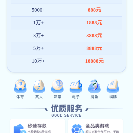
1、诺伊尔伤情恢复过程
诺伊尔自受伤以来，经历了一段漫长而艰辛的康复治
疗。他在比赛中遭遇了严重的膝盖受伤，这一伤病令
他不得不缺席多个重要赛事。然而，经过专业医疗团
队的不懈努力和自身强大的意志力，诺伊尔逐渐恢复
了健康。
康复训练中，诺伊尔展现出了极高的自律性与专注
度。他不仅遵循医生制定的训练计划，还主动增加了
额外的体能训练，以确保能尽早回归最佳状态。这种
努力得到了教练组和队友们的一致认可，他们相信诺
伊尔必将在决赛中发挥重要作用。
根据最新消息，诺伊尔已经参加了球队的大部分合
练，并且没有出现明显的不适反应。这为他的复出奠