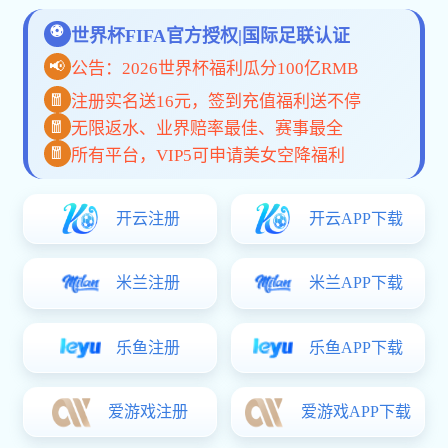
诺伊尔伤愈复出在望德国杯决赛有
望迎战对手