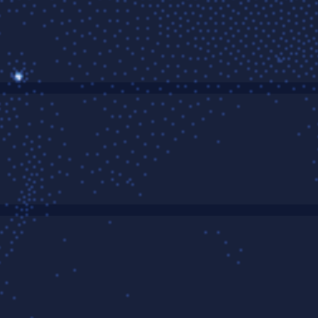
求引援边锋巴斯托尼离队需符合俱乐
2026-06-09 18:31
28 次阅读
首页
/
体育动态
，国际米兰（国米）一直是备受瞩目的球队之一。近期，国米的
援和巴斯托尼可能离队的问题上。球队管理层正积极寻求合适的
巴斯托尼的离队，俱乐部则明确表示需符合特定条件。这一系列