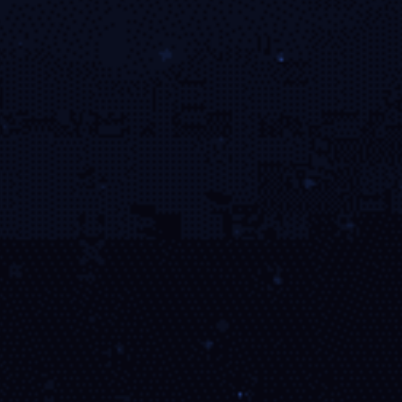
自2000年以来总决赛单节得
分15次数
2026-07-29
推荐
火博体育
火博体育官方网站【KY1.AC】官网认证:手机版、app下
、登录入口、官方网站、网页版、平台、网址、地址、注
册、娱乐，火博体育(中国)官方网站欢迎大家选择真正的官
方通道，同时我们提供全天候7x24小时在线服务，第一时
间处理各类问题，正规集团平台有保障，欢迎体验！