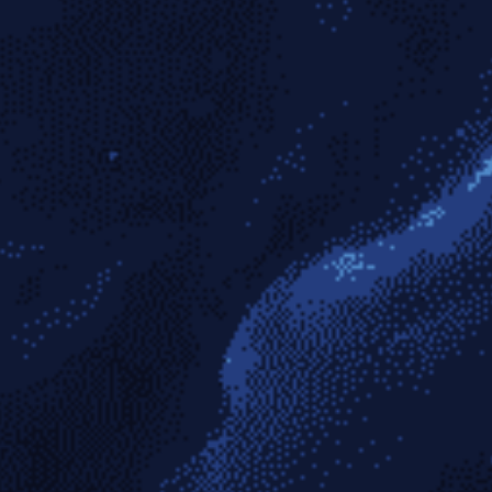
需求，还有来自其他俱乐部对同类球员争夺带来的压力。这使得
问题变得复杂化。
中的强队已开始锁定目标，这无疑给国米增加了竞争负担。此外
边锋也开始受到关注，他们可能更愿意选择加盟那些具有更大发
国米不得不加快决策速度。
大环境，国米不仅要关注其内部建设，更需要全面评估外界形势
这样才能实现既定目标，并推动整体战略向前发展。
展的战略规划
适边锋及处理巴斯托尼离队问题上，国米需要一个清晰的发展战
不仅技术全面，还能融入团队文化并与现有战术体系相匹配的球
追求明星球员而导致经济困难的问题出现。
离开的核心球员，需要提前规划好替代方案。不仅要保证新人的