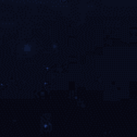
板坚决不因收视率让
追梦的宽容时代：文班的举动
在过去或
-26
推荐
2026-07-21
推荐
联系我们
庆阳市西峰区长庆大道471号
support@platefulofsoul.com
载