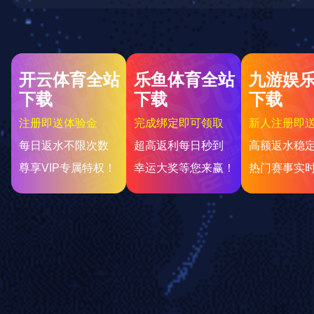
前阵容的调整，也关
面临的挑战和机遇。
1、国米引
随着赛季的深入，国
破能力的边锋，使得
球队攻击力，还能为
此外，在与其他顶级
以有效拉开对方防线
适的人选来填补这一
同时，市场上的优秀
援，将直接影响到国
入所需球员。