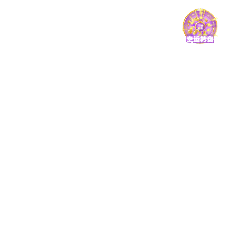
提供多种媒体形式如图文、短视频、集锦回顾，提升火博
体育 的平台使用粘性与用户参与感。
多维安全防御模型
火博体育从多个层面构建立体式防御体系，涵盖数据传输、
账户操作与隐私保护，力求为用户营造安全、稳定的使用体
验。