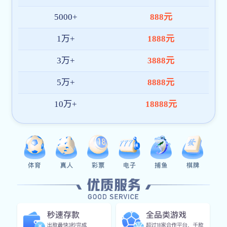
所有服务均基于合规化机制运营，平台数据透明、交
易流程规范，长期致力于构建高可信度生态系统，持
续服务全球数百万用户，树立良好品牌形象。
多语言，多区域
支持多语种界面与主流货币结算方式，火博体育 已服
务覆盖东南亚、欧洲、中东等重点市场，具备全球运
营与本地适配的服务能力。