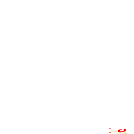
异常防控层
AI监控
风控预警
系统实时分析登录频率、操作路径等指标，提前发现可疑
行为并及时响应。
火博体育 · 应用版本更新日志
每一次更新，都是为提供更高效、更沉浸式的赛事体验而前
行。