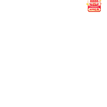
2023年12月20日 · App v5.4.0
世界杯期间数据展示全面提速
升级数据缓存方案，应对多场赛事同时加载时的性能压
力。
对球员动态与进球动画进行了流畅度优化，适配主流网
络环境。
新增“精彩回看”模块，重点赛事集锦支持一键快速回
放。
2023年11月2日 · App v5.3.6
电竞赛事专属页上线，强化交互体验
增设“战队动态”区块，涵盖近期赛程与战力变化。
适配旧机型夜间模式，解决字体样式兼容问题。
整体响应速度提升，页面切换更为顺滑。
2023年9月15日 · App v5.3.2